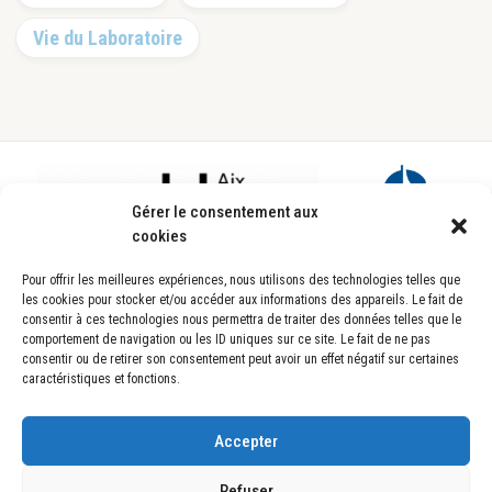
Vie du Laboratoire
Footer
Gérer le consentement aux
cookies
Pour offrir les meilleures expériences, nous utilisons des technologies telles que
les cookies pour stocker et/ou accéder aux informations des appareils. Le fait de
consentir à ces technologies nous permettra de traiter des données telles que le
comportement de navigation ou les ID uniques sur ce site. Le fait de ne pas
consentir ou de retirer son consentement peut avoir un effet négatif sur certaines
caractéristiques et fonctions.
Laboratoire d’Astrophysique de Marseille
UMR7326
Pôle de l’Étoile Site de Château-Gombert
Accepter
38, rue Frédéric Joliot-Curie
13388 Marseille CEDEX 13 FRANCE
Refuser