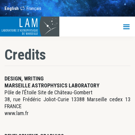
Skip
Skip
to
to
English
Français
main
footer
content
LAM
Laboratoire
d’Astrophysique
de
Credits
Marseille
DESIGN, WRITING
MARSEILLE ASTROPHYSICS LABORATORY
Pôle de l’Étoile Site de Château-Gombert
38, rue Frédéric Joliot-Curie 13388 Marseille cedex 13
FRANCE
www.lam.fr