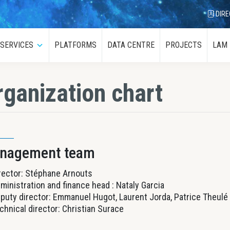
DIRE
SERVICES
PLATFORMS
DATA CENTRE
PROJECTS
LAM
menu
Submenu
rganization chart
nagement team
rector: Stéphane Arnouts
ministration and finance head : Nataly Garcia
puty director: Emmanuel Hugot, Laurent Jorda, Patrice Theulé
chnical director: Christian Surace