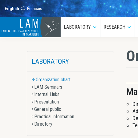
Skip
Skip
Skip
Skip
Skip
to
to
to
to
to
English
Français
primary
main
primary
secondary
footer
navigation
content
sidebar
sidebar
LAM
LABORATORY
RESEARCH
Submenu
Sub
Laboratoire
d’Astrophysique
de
O
Primary
Marseille
LABORATORY
Sidebar
Organization chart
LAM Seminars
Ma
Internal Links
Presentation
Di
General public
Ad
Practical information
De
Directory
Te