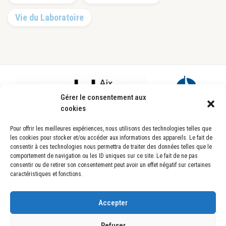
Vie du Laboratoire
Footer
Gérer le consentement aux
cookies
Pour offrir les meilleures expériences, nous utilisons des technologies telles que
les cookies pour stocker et/ou accéder aux informations des appareils. Le fait de
consentir à ces technologies nous permettra de traiter des données telles que le
comportement de navigation ou les ID uniques sur ce site. Le fait de ne pas
consentir ou de retirer son consentement peut avoir un effet négatif sur certaines
caractéristiques et fonctions.
Laboratoire d’Astrophysique de Marseille
UMR7326
Pôle de l’Étoile Site de Château-Gombert
Accepter
38, rue Frédéric Joliot-Curie
13388 Marseille CEDEX 13 FRANCE
Refuser