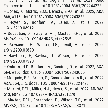
– Sulis, S., Lendl, M., Cegla, H., et al. 2022, A&A,
Forthcoming article. doi:10.1051/0004-6361/202244223
– Jones, K., Morris, B.M., Demory, B.-O., et al. 2022, A&A,
666, A118. doi:10.1051/0004-6361/202243823
– Hoyer, S., Bonfanti, A., Leleu, A., et al. 2022,
arXiv:2210.08912
– Sebastian, D., Swayne, M.I., Maxted, P.F.L., et al. 2022,
MNRAS. doi:10.1093/MNRAS/stac2565
– Parviainen, H., Wilson, T.G., Lendl, M., et al. 2022,
arXiv:2209.03890
– Hawthorn, F., Bayliss, D., Wilson, T.G., et al. 2022,
arXiv:2208.07328
– Osborn, H.P., Bonfanti, A., Gandolfi, D., et al. 2022, A&A,
664, A156. doi:10.1051/0004-6361/202243065
– Morgado, B.E., Bruno, G., Gomes-Junior, A.R., et al. 2022,
A&A, 664, L15. doi:10.1051/0004-6361/202244221
– Maxted, P.F.L., Miller, N.J., Hoyer, S., et al. 2022, MNRAS,
513, 6042. doi:10.1093/MNRAS/stac1270
– Maxted, P.F.L., Ehrenreich, D., Wilson, T.G., et al. 2022,
MNRAS, 514, 77. doi:10.1093/MNRAS/stab3371