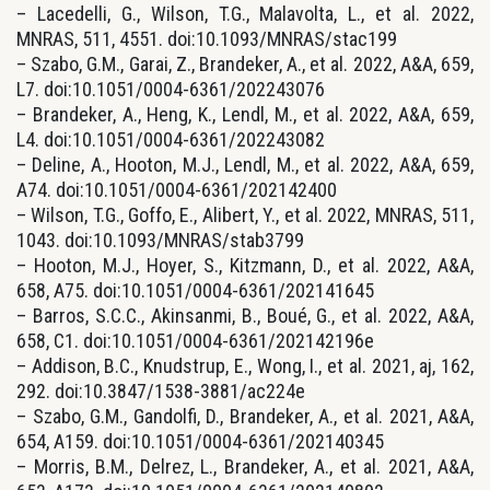
– Lacedelli, G., Wilson, T.G., Malavolta, L., et al. 2022,
MNRAS, 511, 4551. doi:10.1093/MNRAS/stac199
– Szabo, G.M., Garai, Z., Brandeker, A., et al. 2022, A&A, 659,
L7. doi:10.1051/0004-6361/202243076
– Brandeker, A., Heng, K., Lendl, M., et al. 2022, A&A, 659,
L4. doi:10.1051/0004-6361/202243082
– Deline, A., Hooton, M.J., Lendl, M., et al. 2022, A&A, 659,
A74. doi:10.1051/0004-6361/202142400
– Wilson, T.G., Goffo, E., Alibert, Y., et al. 2022, MNRAS, 511,
1043. doi:10.1093/MNRAS/stab3799
– Hooton, M.J., Hoyer, S., Kitzmann, D., et al. 2022, A&A,
658, A75. doi:10.1051/0004-6361/202141645
– Barros, S.C.C., Akinsanmi, B., Boué, G., et al. 2022, A&A,
658, C1. doi:10.1051/0004-6361/202142196e
– Addison, B.C., Knudstrup, E., Wong, I., et al. 2021, aj, 162,
292. doi:10.3847/1538-3881/ac224e
– Szabo, G.M., Gandolfi, D., Brandeker, A., et al. 2021, A&A,
654, A159. doi:10.1051/0004-6361/202140345
– Morris, B.M., Delrez, L., Brandeker, A., et al. 2021, A&A,