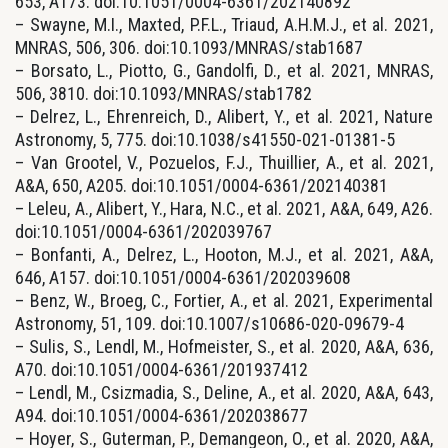
653, A173. doi:10.1051/0004-6361/202140892
– Swayne, M.I., Maxted, P.F.L., Triaud, A.H.M.J., et al. 2021,
MNRAS, 506, 306. doi:10.1093/MNRAS/stab1687
– Borsato, L., Piotto, G., Gandolfi, D., et al. 2021, MNRAS,
506, 3810. doi:10.1093/MNRAS/stab1782
– Delrez, L., Ehrenreich, D., Alibert, Y., et al. 2021, Nature
Astronomy, 5, 775. doi:10.1038/s41550-021-01381-5
– Van Grootel, V., Pozuelos, F.J., Thuillier, A., et al. 2021,
A&A, 650, A205. doi:10.1051/0004-6361/202140381
– Leleu, A., Alibert, Y., Hara, N.C., et al. 2021, A&A, 649, A26.
doi:10.1051/0004-6361/202039767
– Bonfanti, A., Delrez, L., Hooton, M.J., et al. 2021, A&A,
646, A157. doi:10.1051/0004-6361/202039608
– Benz, W., Broeg, C., Fortier, A., et al. 2021, Experimental
Astronomy, 51, 109. doi:10.1007/s10686-020-09679-4
– Sulis, S., Lendl, M., Hofmeister, S., et al. 2020, A&A, 636,
A70. doi:10.1051/0004-6361/201937412
– Lendl, M., Csizmadia, S., Deline, A., et al. 2020, A&A, 643,
A94. doi:10.1051/0004-6361/202038677
– Hoyer, S., Guterman, P., Demangeon, O., et al. 2020, A&A,