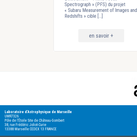
Spectrograph » (PFS) du projet
« Subaru Measurement of Images and
Redshifts » cible [...]
en savoir +
Footer
Laboratoire d’Astrophysique de Marseille
UMR7326
Pôle de l’Étoile Site de Château-Gombert
38, rue Frédéric Joliot-Curie
13388 Marseille CEDEX 13 FRANCE