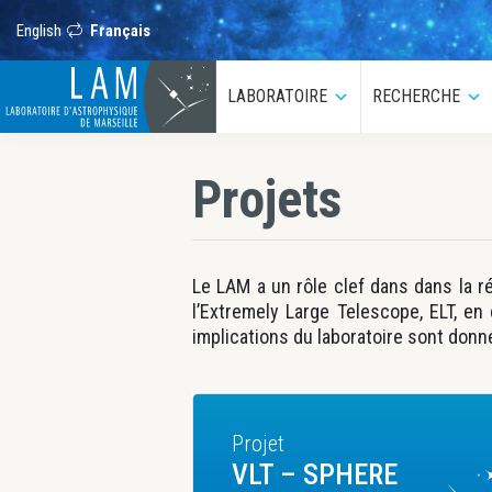
Passer
Passer
Passer
à
au
au
English
Français
la
contenu
pied
navigation
principal
de
LAM
principale
page
LABORATOIRE
RECHERCHE
Sous-
S
menu
m
Laboratoire
d’Astrophysique
de
Projets
Marseille
Le LAM a un rôle clef dans dans la r
l’Extremely Large Telescope, ELT, en
implications du laboratoire sont don
Projet
VLT – SPHERE