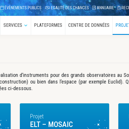
ÉVÈNEMENTS PUBLICS
EGALITÉ DES CHANCES
ANNUAIRE
REC
SERVICES
PLATEFORMES
CENTRE DE DONNÉES
PROJE
ous-
Sous-
enu
menu
éalisation d’instruments pour des grands observatoires au Sol
 construction) ou bien dans l’espace (par exemple Euclid). 
nées ci-dessous.
Projet
ELT – MOSAIC