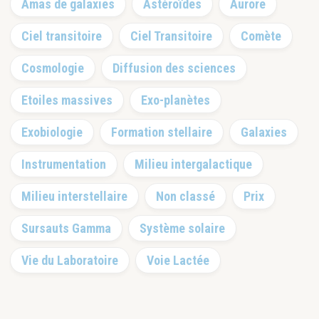
Amas de galaxies
Astéroïdes
Aurore
latérale
principale
Ciel transitoire
Ciel Transitoire
Comète
Cosmologie
Diffusion des sciences
Etoiles massives
Exo-planètes
Exobiologie
Formation stellaire
Galaxies
Instrumentation
Milieu intergalactique
Milieu interstellaire
Non classé
Prix
Sursauts Gamma
Système solaire
Vie du Laboratoire
Voie Lactée