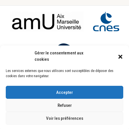
Footer
Gérer le consentement aux
cookies
Les services externes que nous utilisons sont susceptibles de déposer des
Laboratoire d’Astrophysique de Marseille
cookies dans votre navigateur.
UMR7326
Pôle de l’Étoile Site de Château-Gombert
38, rue Frédéric Joliot-Curie
13388 Marseille CEDEX 13 FRANCE
Accepter
Copyright © 2022
Refuser
Copyright © 2026 ·
Genesis Framework
·
WordPress
·
Se connecter
Plan du site
Mentions Légales
Politique de confidentialité
Crédits
Voir les préférences
Liens Internes