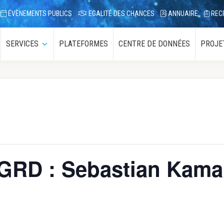
ÉVÈNEMENTS PUBLICS
EGALITÉ DES CHANCES
ANNUAIRE
REC
SERVICES
PLATEFORMES
CENTRE DE DONNÉES
PROJE
ous-
Sous-
enu
menu
 GRD : Sebastian Kam