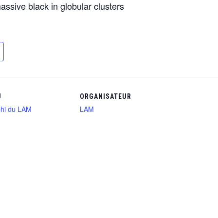
ssive black in globular clusters
U
ORGANISATEUR
hi du LAM
LAM