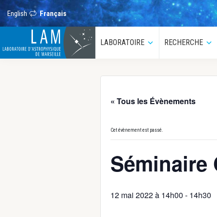
Passer
Passer
Passer
Passer
à
au
à
au
English
Français
la
contenu
la
pied
navigation
principal
barre
de
LAM
principale
latérale
page
principale
LABORATOIRE
RECHERCHE
Sous-
S
menu
m
Laboratoire
d’Astrophysique
de
Marseille
« Tous les Évènements
Cet évènement est passé.
Séminaire
12 mai 2022 à 14h00
-
14h30