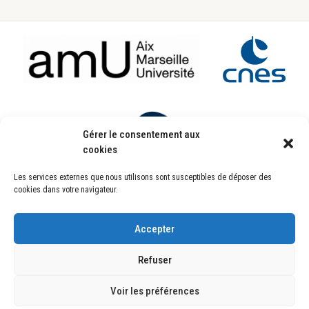
Footer
Gérer le consentement aux
cookies
Les services externes que nous utilisons sont susceptibles de déposer des
Laboratoire d’Astrophysique de Marseille
cookies dans votre navigateur.
UMR7326
Pôle de l’Étoile Site de Château-Gombert
38, rue Frédéric Joliot-Curie
13388 Marseille CEDEX 13 FRANCE
Accepter
Copyright © 2026
Refuser
Copyright © 2026 ·
Genesis Framework
·
WordPress
·
Se connecter
Plan du site
Mentions Légales
Politique de confidentialité
Crédits
Voir les préférences
Liens Internes