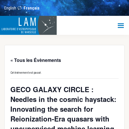
Passer
Passer
Passer
au
à
au
English
Français
contenu
la
pied
principal
barre
de
LAM
latérale
page
principale
Laboratoire
d’Astrophysique
de
Marseille
« Tous les Évènements
Cet évènement est passé.
GECO GALAXY CIRCLE :
Needles in the cosmic haystack:
Innovating the search for
Reionization-Era quasars with
unsupervised machine learning