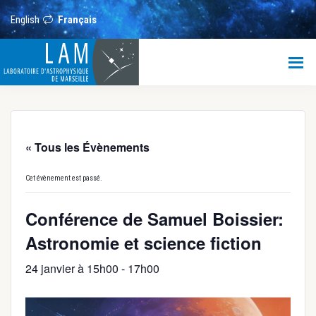
Passer
Passer
Passer
au
à
au
English
Français
contenu
la
pied
principal
barre
de
LAM
latérale
page
principale
Laboratoire
d’Astrophysique
de
Marseille
« Tous les Évènements
Cet évènement est passé.
Conférence de Samuel Boissier:
Astronomie et science fiction
24 janvier à 15h00
-
17h00