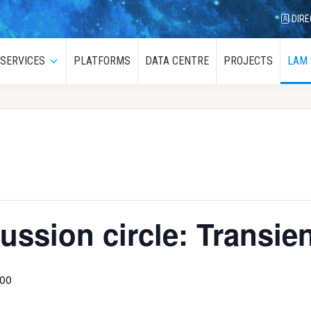
DIRE
SERVICES
PLATFORMS
DATA CENTRE
PROJECTS
LAM
menu
Submenu
ssion circle: Transie
00