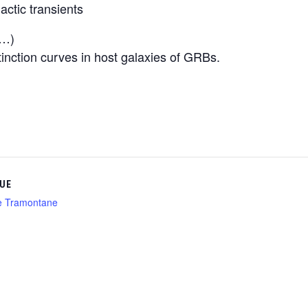
actic transients
 …)
inction curves in host galaxies of GRBs.
UE
e Tramontane