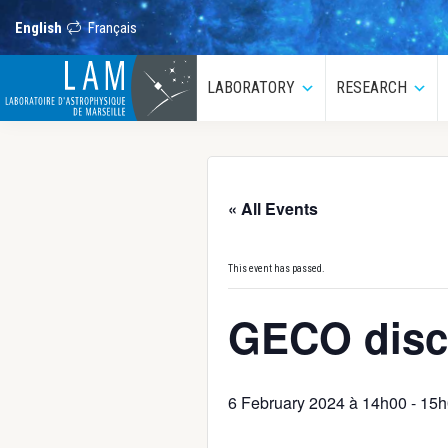
Skip
Skip
Skip
Skip
to
to
to
to
English
Français
primary
main
primary
footer
navigation
content
sidebar
LAM
LABORATORY
RESEARCH
Submenu
Sub
Laboratoire
d’Astrophysique
de
Marseille
« All Events
This event has passed.
GECO discu
6 February 2024 à 14h00
-
15h