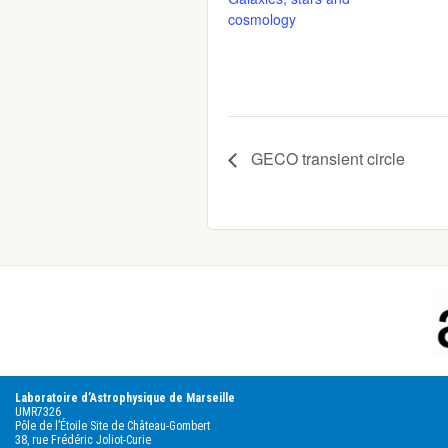
cosmology
GECO transient circle
Footer
Laboratoire d’Astrophysique de Marseille
UMR7326
Pôle de l’Étoile Site de Château-Gombert
38, rue Frédéric Joliot-Curie