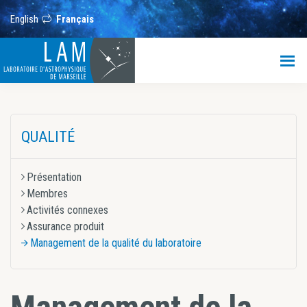
Passer
Passer
Passer
Passer
au
à
à
au
English
Français
contenu
la
la
pied
principal
barre
barre
de
LAM
latérale
latérale
page
principale
secondaire
Laboratoire
d’Astrophysique
de
Barre
Marseille
QUALITÉ
latérale
principale
Présentation
Membres
Activités connexes
Assurance produit
Management de la qualité du laboratoire