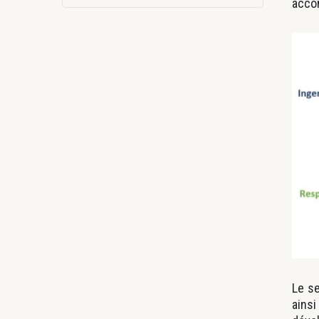
accom
Le se
ains