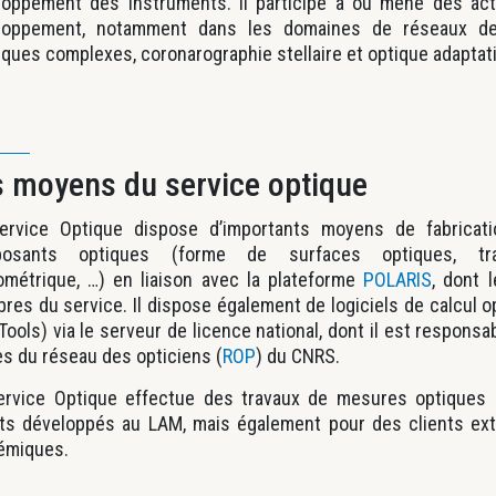
loppement des instruments. Il participe à ou mène des ac
loppement, notamment dans les domaines de réseaux de d
iques complexes, coronarographie stellaire et optique adaptat
s moyens du service optique
ervice Optique dispose d’importants moyens de fabrica
osants optiques (forme de surfaces optiques, tra
ométrique, …) en liaison avec la plateforme
POLARIS
, dont 
es du service. Il dispose également de logiciels de calcul 
Tools) via le serveur de licence national, dont il est respon
s du réseau des opticiens (
ROP
) du CNRS.
ervice Optique effectue des travaux de mesures optiques 
ts développés au LAM, mais également pour des clients exté
émiques.