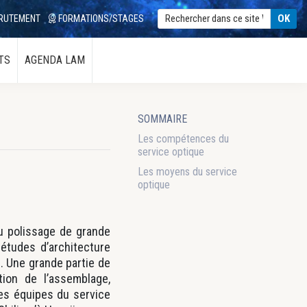
RUTEMENT
FORMATIONS/STAGES
TS
AGENDA LAM
sidebar-
SOMMAIRE
alt
Les compétences du
service optique
Les moyens du service
optique
u polissage de grande
 études d’architecture
. Une grande partie de
tion de l’assemblage,
les équipes du service