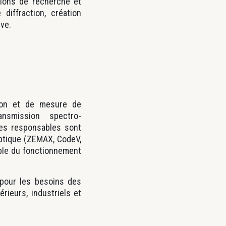
tions de recherche et
iffraction, création
ive.
tion et de mesure de
nsmission spectro-
les responsables sont
optique (ZEMAX, CodeV,
sable du fonctionnement
pour les besoins des
rieurs, industriels et