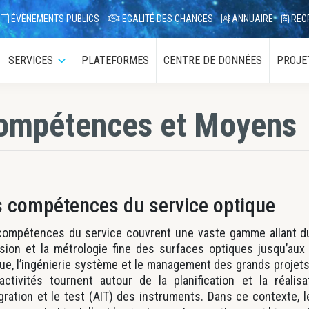
ÉVÈNEMENTS PUBLICS
EGALITÉ DES CHANCES
ANNUAIRE
REC
SERVICES
PLATEFORMES
CENTRE DE DONNÉES
PROJE
ous-
Sous-
enu
menu
ompétences et Moyens
s compétences du service optique
compétences du service couvrent une vaste gamme allant d
sion et la métrologie fine des surfaces optiques jusqu’aux
ue, l’ingénierie système et le management des grands projets
activités tournent autour de la planification et la réalisa
égration et le test (AIT) des instruments. Dans ce contexte, 