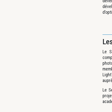
déve
déve
d’opt
Le
Le S
comp
phot
membr
Light
auprè
Le S
proje
acad