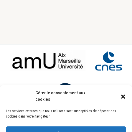
Footer
Gérer le consentement aux
cookies
Les services externes que nous utilisons sont susceptibles de déposer des
Laboratoire d’Astrophysique de Marseille
cookies dans votre navigateur.
UMR7326
Pôle de l’Étoile Site de Château-Gombert
38, rue Frédéric Joliot-Curie