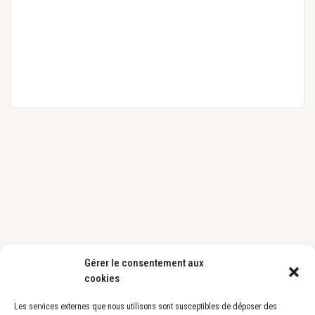
o
è
n
n
s
e
m
u
e
l
n
t
t
a
t
i
o
n
s
Gérer le consentement aux
cookies
Les services externes que nous utilisons sont susceptibles de déposer des