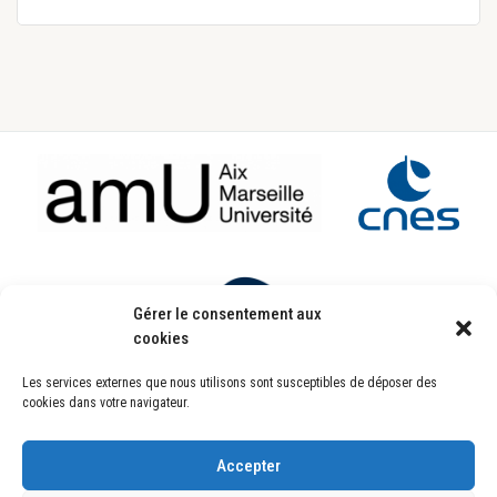
Footer
Gérer le consentement aux
cookies
Les services externes que nous utilisons sont susceptibles de déposer des
Laboratoire d’Astrophysique de Marseille
cookies dans votre navigateur.
UMR7326
Pôle de l’Étoile Site de Château-Gombert
38, rue Frédéric Joliot-Curie
13388 Marseille CEDEX 13 FRANCE
Accepter