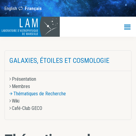
Passer
Passer
Passer
au
à
au
English
Français
contenu
la
pied
principal
barre
de
LAM
latérale
page
principale
Laboratoire
d’Astrophysique
de
Barre
Marseille
GALAXIES, ÉTOILES ET COSMOLOGIE
latérale
principale
Présentation
Membres
Thématiques de Recherche
Wiki
Café-Club GECO