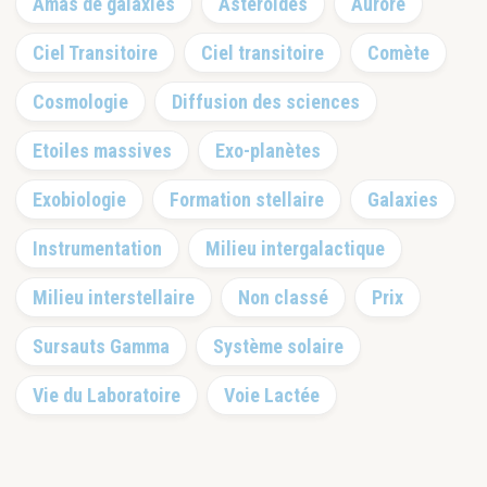
Amas de galaxies
Astéroïdes
Aurore
latérale
principale
Ciel Transitoire
Ciel transitoire
Comète
Cosmologie
Diffusion des sciences
Etoiles massives
Exo-planètes
Exobiologie
Formation stellaire
Galaxies
Instrumentation
Milieu intergalactique
Milieu interstellaire
Non classé
Prix
Sursauts Gamma
Système solaire
Vie du Laboratoire
Voie Lactée