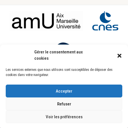
Footer
Gérer le consentement aux
cookies
Les services externes que nous utilisons sont susceptibles de déposer des
Laboratoire d’Astrophysique de Marseille
cookies dans votre navigateur.
UMR7326
Pôle de l’Étoile Site de Château-Gombert
38, rue Frédéric Joliot-Curie
13388 Marseille CEDEX 13 FRANCE
Accepter
Copyright © 2025
Refuser
Copyright © 2026 ·
Genesis Framework
·
WordPress
·
Se connecter
Plan du site
Mentions Légales
Politique de confidentialité
Crédits
Voir les préférences
Liens Internes