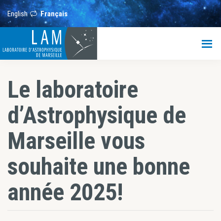
Passer
Passer
Passer
au
à
au
English
Français
contenu
la
pied
principal
barre
de
LAM
latérale
page
principale
Laboratoire
d’Astrophysique
de
Le laboratoire
Marseille
d’Astrophysique de
Marseille vous
souhaite une bonne
année 2025!