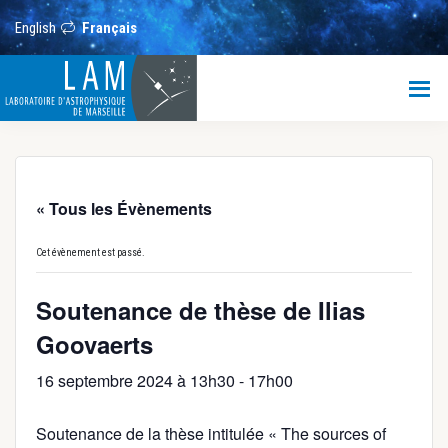
Passer
Passer
Passer
au
à
au
English
Français
contenu
la
pied
principal
barre
de
LAM
latérale
page
principale
Laboratoire
d’Astrophysique
de
Marseille
« Tous les Évènements
Cet évènement est passé.
Soutenance de thèse de Ilias
Goovaerts
16 septembre 2024 à 13h30
-
17h00
Soutenance de la thèse intitulée « The sources of