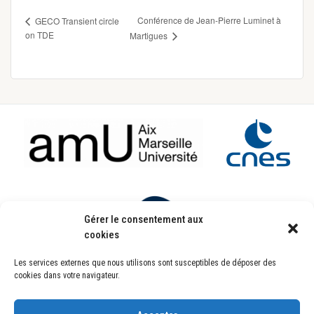
Conférence de Jean-Pierre Luminet à
GECO Transient circle
on TDE
Martigues
Footer
Gérer le consentement aux
cookies
Les services externes que nous utilisons sont susceptibles de déposer des
Laboratoire d’Astrophysique de Marseille
cookies dans votre navigateur.
UMR7326
Pôle de l’Étoile Site de Château-Gombert
38, rue Frédéric Joliot-Curie
13388 Marseille CEDEX 13 FRANCE