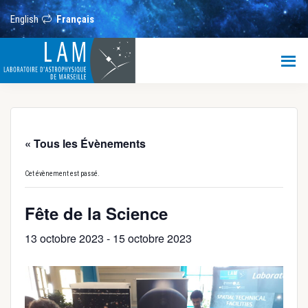
Passer
Passer
Passer
au
à
au
English
Français
contenu
la
pied
principal
barre
de
LAM
latérale
page
principale
Laboratoire
d’Astrophysique
de
Marseille
« Tous les Évènements
Cet évènement est passé.
Fête de la Science
13 octobre 2023
-
15 octobre 2023