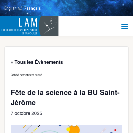
Passer
Passer
Passer
au
à
au
English
Français
contenu
la
pied
principal
barre
de
LAM
latérale
page
principale
Laboratoire
d’Astrophysique
de
Marseille
« Tous les Évènements
Cet évènement est passé.
Fête de la science à la BU Saint-
Jérôme
7 octobre 2025