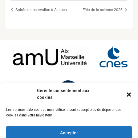
Soirée d’observation à Allauch
Fête de la science 2025
Footer
Gérer le consentement aux
cookies
Les services externes que nous utilisons sont susceptibles de déposer des
Laboratoire d’Astrophysique de Marseille
cookies dans votre navigateur.
UMR7326
Pôle de l’Étoile Site de Château-Gombert
38, rue Frédéric Joliot-Curie
13388 Marseille CEDEX 13 FRANCE
Accepter