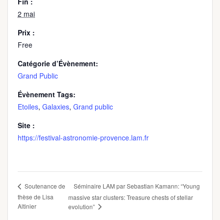
Fin :
2 mai
Prix :
Free
Catégorie d’Évènement:
Grand Public
Évènement Tags:
Etoiles
,
Galaxies
,
Grand public
Site :
https://festival-astronomie-provence.lam.fr
Séminaire LAM par Sebastian Kamann: “Young
Soutenance de
thèse de Lisa
massive star clusters: Treasure chests of stellar
Altinier
evolution”