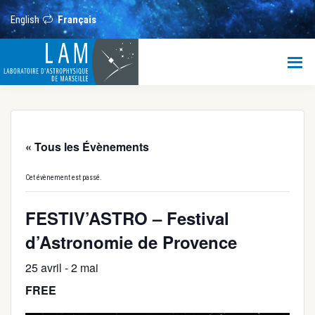
Passer
Passer
Passer
au
à
au
English
Français
contenu
la
pied
principal
barre
de
LAM
latérale
page
principale
Laboratoire
d’Astrophysique
de
Marseille
« Tous les Évènements
Cet évènement est passé.
FESTIV’ASTRO – Festival
d’Astronomie de Provence
25 avril
-
2 mai
FREE