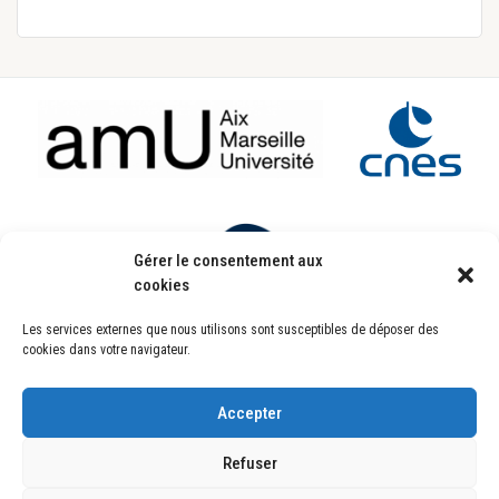
Footer
Gérer le consentement aux
cookies
Les services externes que nous utilisons sont susceptibles de déposer des
Laboratoire d’Astrophysique de Marseille
cookies dans votre navigateur.
UMR7326
Pôle de l’Étoile Site de Château-Gombert
38, rue Frédéric Joliot-Curie
13388 Marseille CEDEX 13 FRANCE
Accepter
Copyright © 2026
Refuser
Copyright © 2026 ·
Genesis Framework
·
WordPress
·
Se connecter