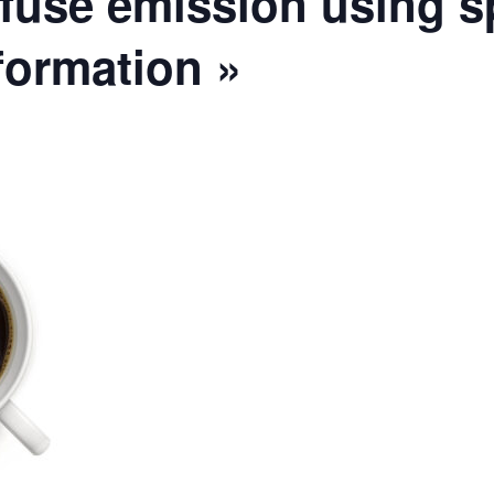
ffuse emission using s
formation »