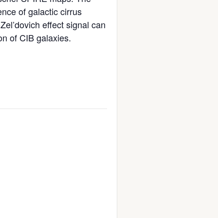
nce of galactic cirrus
el’dovich effect signal can
on of CIB galaxies.