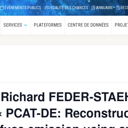
ÉVÈNEMENTS PUBLICS
EGALITÉ DES CHANCES
ANNUAIRE
REC
SERVICES
PLATEFORMES
CENTRE DE DONNÉES
PROJE
ous-
Sous-
enu
menu
, Richard FEDER-STA
 « PCAT-DE: Reconstruc