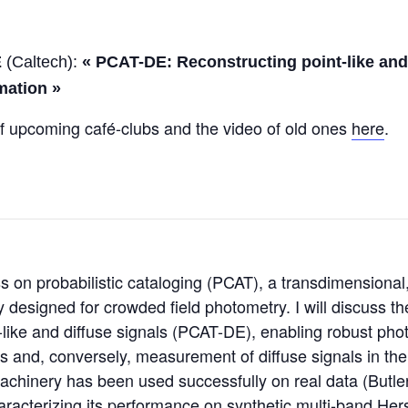
E
(Caltech):
« PCAT-DE: Reconstructing point-like and
mation »
of upcoming café-clubs and the video of old ones
here
.
ss on probabilistic cataloging (PCAT), a transdimensional
y designed for crowded field photometry. I will discuss th
like and diffuse signals (PCAT-DE), enabling robust pho
ds and, conversely, measurement of diffuse signals in th
achinery has been used successfully on real data (Butler
haracterizing its performance on synthetic multi-band H