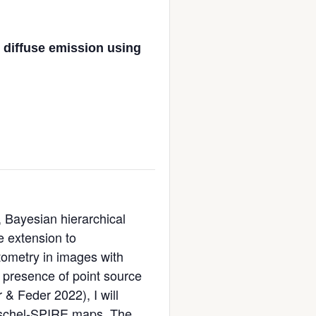
 diffuse emission using
, Bayesian hierarchical
e extension to
tometry in images with
e presence of point source
 & Feder 2022), I will
erschel-SPIRE maps. The