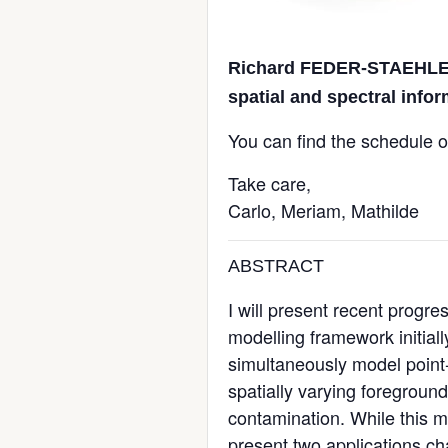
Richard FEDER-STAEHL
spatial and spectral infor
You can find the schedule 
Take care,
Carlo, Meriam, Mathilde
ABSTRACT
I will present recent progre
modelling framework initiall
simultaneously model point-
spatially varying foregroun
contamination. While this m
present two applications c