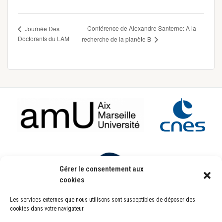
Conférence de Alexandre Santerne: A la
Journée Des
Doctorants du LAM
recherche de la planète B
Footer
Gérer le consentement aux
cookies
Les services externes que nous utilisons sont susceptibles de déposer des
Laboratoire d’Astrophysique de Marseille
cookies dans votre navigateur.
UMR7326
Pôle de l’Étoile Site de Château-Gombert