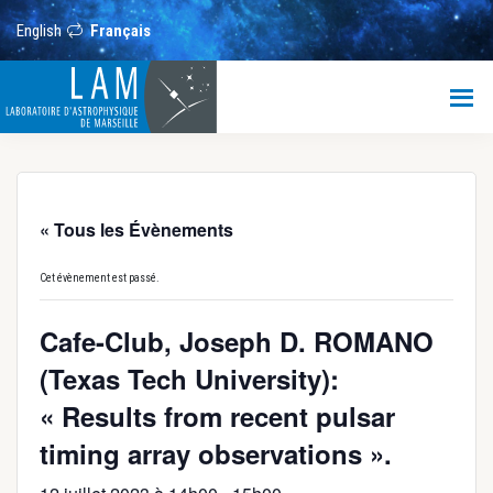
Passer
Passer
Passer
au
à
au
English
Français
contenu
la
pied
principal
barre
de
LAM
latérale
page
principale
Laboratoire
d’Astrophysique
de
Marseille
« Tous les Évènements
Cet évènement est passé.
Cafe-Club, Joseph D. ROMANO
(Texas Tech University):
« Results from recent pulsar
timing array observations ».