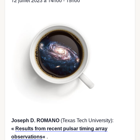
12 juillet 2023 à 14h00
-
15h00
Joseph D. ROMANO
(Texas Tech University):
«
Results from recent pulsar timing array
observations
«
.