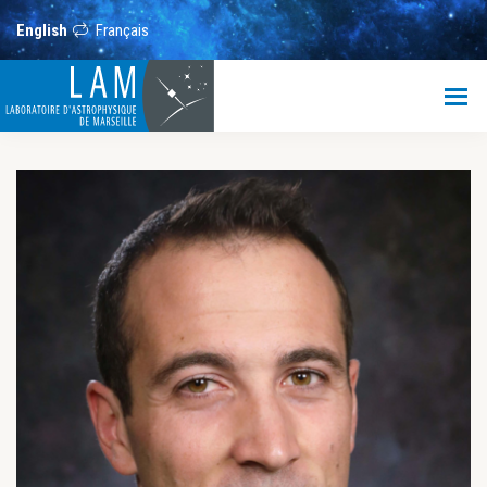
Skip
Skip
to
to
English
Français
main
footer
content
LAM
Laboratoire
d’Astrophysique
de
Marseille