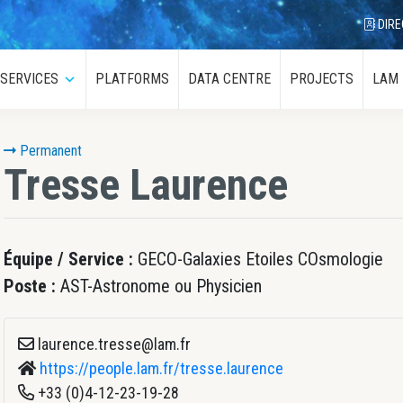
DIRE
SERVICES
PLATFORMS
DATA CENTRE
PROJECTS
LAM
menu
Submenu
Permanent
Tresse
Laurence
Équipe / Service :
GECO-Galaxies Etoiles COsmologie
Poste :
AST-Astronome ou Physicien
laurence.tresse@lam.fr
https://people.lam.fr/tresse.laurence
+33 (0)4-12-23-19-28