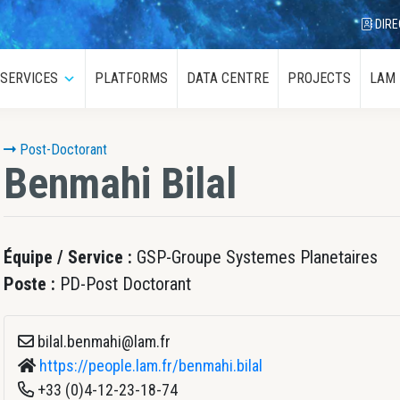
DIRE
SERVICES
PLATFORMS
DATA CENTRE
PROJECTS
LAM
menu
Submenu
Post-Doctorant
Benmahi
Bilal
Équipe / Service :
GSP-Groupe Systemes Planetaires
Poste :
PD-Post Doctorant
bilal.benmahi@lam.fr
https://people.lam.fr/benmahi.bilal
+33 (0)4-12-23-18-74