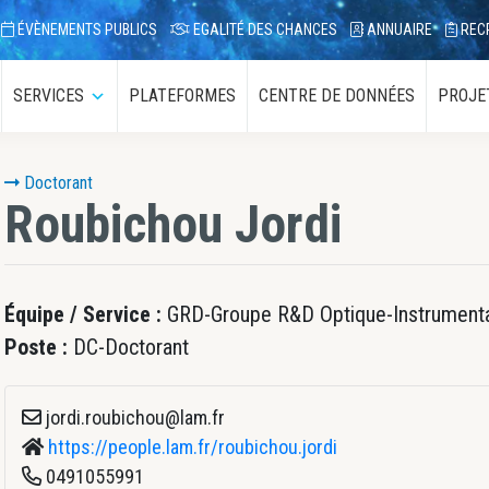
ÉVÈNEMENTS PUBLICS
EGALITÉ DES CHANCES
ANNUAIRE
REC
SERVICES
PLATEFORMES
CENTRE DE DONNÉES
PROJE
ous-
Sous-
enu
menu
Doctorant
Roubichou
Jordi
Équipe / Service :
GRD-Groupe R&D Optique-Instrumenta
Poste :
DC-Doctorant
jordi.roubichou@lam.fr
https://people.lam.fr/roubichou.jordi
0491055991